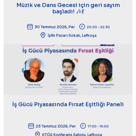
Müzik ve Dans Gecesi için geri sayım
başladı! 🎶💃
30 Temmuz 2026, Per
20:00 - 22:30
İplik Pazarı Sokak, Lefkoşa
İş Gücü Piyasasında Fırsat Eşitliği Paneli
23 Temmuz 2026, Per
17:00 - 19:00
KTÖS Konferans Salonu, Lefkoşa