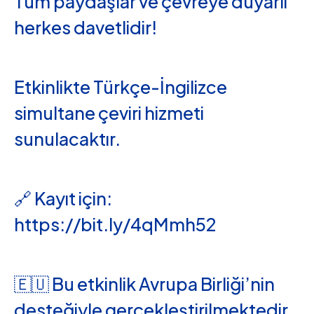
Tüm paydaşlar ve çevreye duyarlı
herkes davetlidir!
Etkinlikte Türkçe-İngilizce
simultane çeviri hizmeti
sunulacaktır.
🔗 Kayıt için:
https://bit.ly/4qMmh52
🇪🇺 Bu etkinlik Avrupa Birliği’nin
desteğiyle gerçekleştirilmektedir.