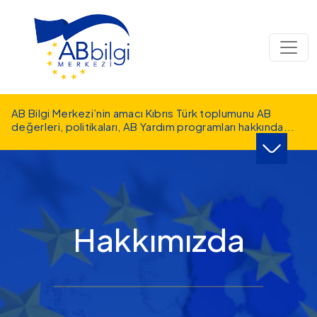
Ana içeriğe atla
AB Bilgi Merkezi’nin amacı Kıbrıs Türk toplumunu AB
değerleri, politikaları, AB Yardım programları hakkında
...
Hakkımızda