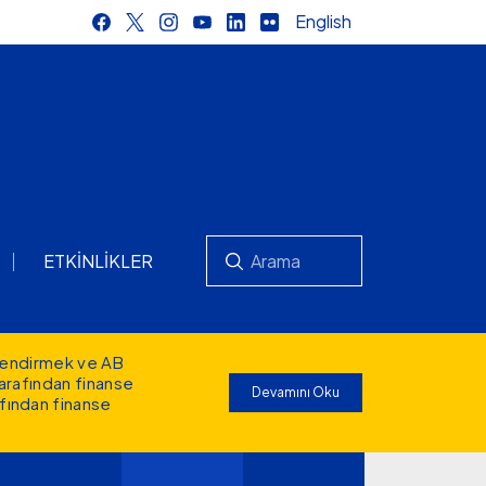
English
Ara
ETKINLIKLER
lendirmek ve AB
tarafından finanse
Devamını Oku
afından finanse