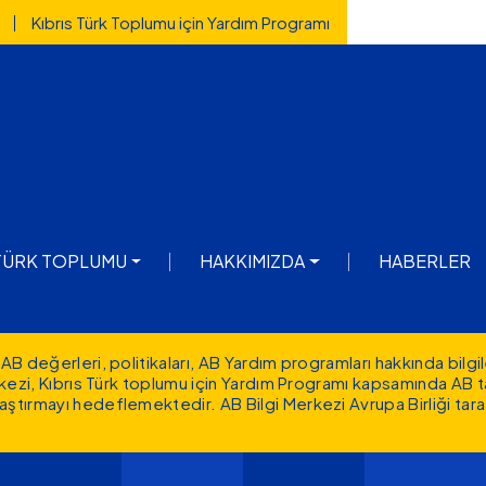
Kıbrıs Türk Toplumu için Yardım Programı
igation
 TÜRK TOPLUMU
HAKKIMIZDA
HABERLER
AB değerleri, politikaları, AB Yardım programları hakkında
bilgi
erkezi, Kıbrıs Türk toplumu için Yardım Programı kapsamında AB 
aştırmayı hedeflemektedir. AB Bilgi Merkezi Avrupa Birliği tar