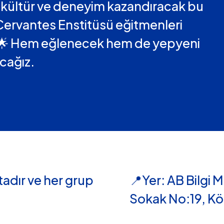
l, kültür ve deneyim kazandıracak bu
 Cervantes Enstitüsü eğitmenleri
. 🌟 Hem eğlenecek hem de yepyeni
acağız.
adır ve her grup
📍Yer: AB Bilgi
Sokak No:19, Köş