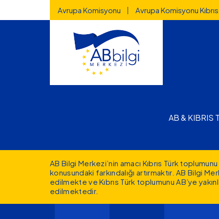
Highlighted
Ana içeriğe atla
Avrupa Komisyonu
Avrupa Komisyonu Kıbrıs
Main nav
AB & KIBRIS
AB Bilgi Merkezi’nin amacı Kıbrıs Türk toplumunu 
konusundaki farkındalığı artırmaktır. AB Bilgi M
edilmekte ve Kıbrıs Türk toplumunu AB’ye yakınl
edilmektedir.