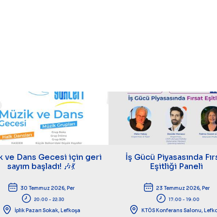
k ve Dans Gecesi için geri
İş Gücü Piyasasında Fır
sayım başladı! 🎶💃
Eşitliği Paneli
30 Temmuz 2026, Per
23 Temmuz 2026, Per
20:00 - 22:30
17:00 - 19:00
İplik Pazarı Sokak, Lefkoşa
KTÖS Konferans Salonu, Lefk