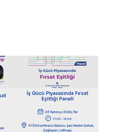
İş Gücü Piyasasında Fırsat
sat
Eşitliği Paneli
23 Temmuz 2026, Per
17:00 - 19:00
KTÖS Konferans Salonu, Şair Nedim Sokak,
oşa
Çağlayan, Lefkoşa