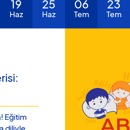
19
25
06
23
Haz
Haz
Tem
Tem
isi:
m! Eğitim
 diliyle