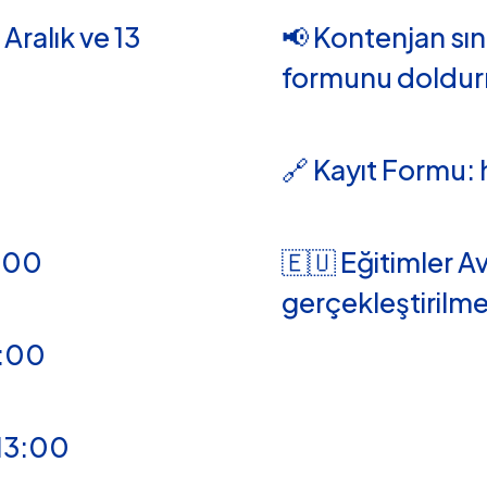
 Aralık ve 13
📢 Kontenjan sınır
formunu doldur
🔗 Kayıt Formu:
1:00
🇪🇺 Eğitimler Av
gerçekleştirilme
12:00
 13:00