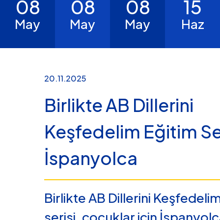
08
08
08
15
May
May
May
Haz
20.11.2025
Birlikte AB Dillerini
Keşfedelim Eğitim Ser
İspanyolca
Birlikte AB Dillerini Keşfedeli
serisi, çocuklar için İspanyolca