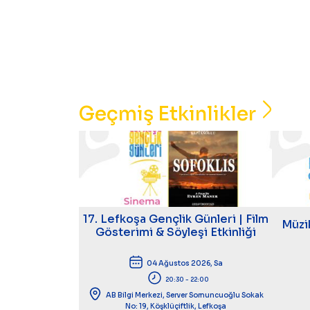
Geçmiş Etkinlikler
17. Lefkoşa Gençlik Günleri | Film
Müzi
Gösterimi & Söyleşi Etkinliği
04 Ağustos 2026, Sa
20:30 - 22:00
AB Bilgi Merkezi, Server Somuncuoğlu Sokak
No: 19, Köşklüçiftlik, Lefkoşa