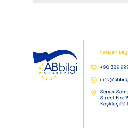
İletişim Bilg
+90 392 22
info@abbilg
Server Som
Street No: 1
Köşklüçiftli