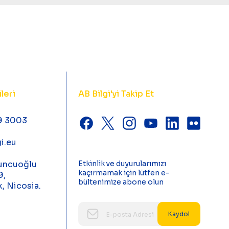
ileri
AB Bilgi'yi Takip Et
9 3003
i.eu
uncuoğlu
Etkinlik ve duyurularımızı
kaçırmamak için lütfen e-
9,
bültenimize abone olun
k, Nicosia.
Kaydol