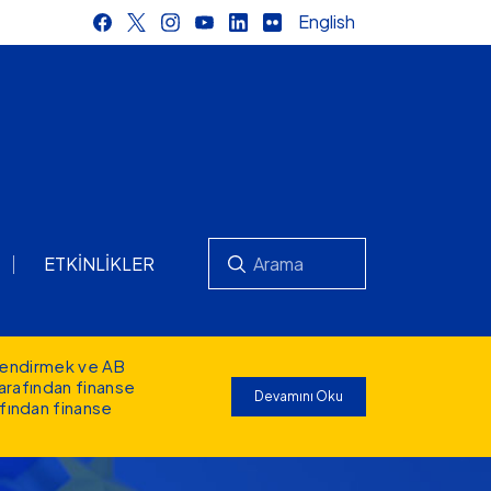
English
Ara
ETKINLIKLER
lendirmek ve AB
tarafından finanse
Devamını Oku
afından finanse