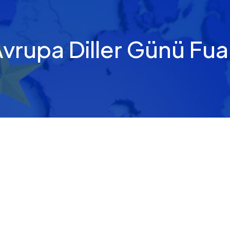
vrupa Diller Günü Fua