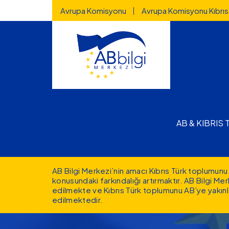
Highlighted
Ana içeriğe atla
Avrupa Komisyonu
Avrupa Komisyonu Kıbrıs
Main nav
AB & KIBRIS
AB Bilgi Merkezi’nin amacı Kıbrıs Türk toplumunu 
konusundaki farkındalığı artırmaktır. AB Bilgi M
edilmekte ve Kıbrıs Türk toplumunu AB’ye yakınl
edilmektedir.