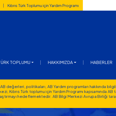
Kıbrıs Türk Toplumu için Yardım Programı
igation
 TÜRK TOPLUMU
HAKKIMIZDA
HABERLER
AB değerleri, politikaları, AB Yardım programları hakkında
bilgi
erkezi, Kıbrıs Türk toplumu için Yardım Programı kapsamında AB 
aştırmayı hedeflemektedir. AB Bilgi Merkezi Avrupa Birliği tar